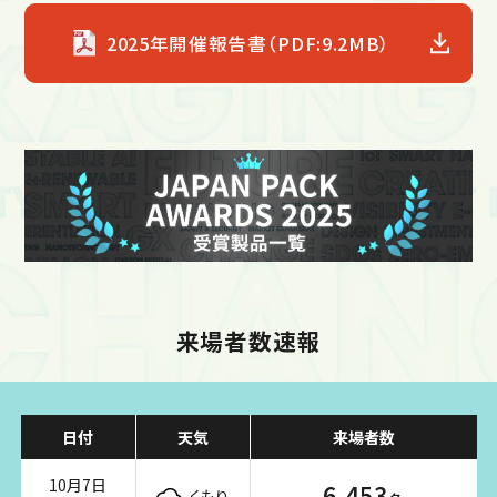
2025年開催報告書（PDF:9.2MB）
来場者数速報
日付
天気
来場者数
10月7日
6,453
くもり