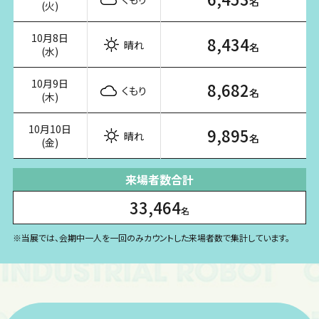
名
(火)
10月8日
8,434
晴れ
名
(水)
10月9日
8,682
くもり
名
(木)
10月10日
9,895
晴れ
名
(金)
来場者数合計
33,464
名
※当展では、会期中一人を一回のみカウントした来場者数で集計しています。