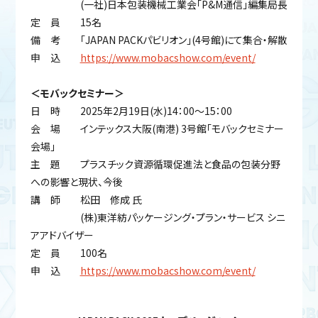
(一社)日本包装機械工業会「P&M通信」編集局長
定 員 15名
備 考 「JAPAN PACKパビリオン」(4号館)にて集合・解散
申 込
https://www.mobacshow.com/event/
＜モバックセミナー＞
日 時 2025年2月19日(水)14：00～15：00
会 場 インテックス大阪(南港) 3号館「モバックセミナー
会場」
主 題 プラスチック資源循環促進法と食品の包装分野
への影響と現状、今後
講 師 松田 修成 氏
(株)東洋紡パッケージング・プラン・サービス シニ
アアドバイザー
定 員 100名
申 込
https://www.mobacshow.com/event/