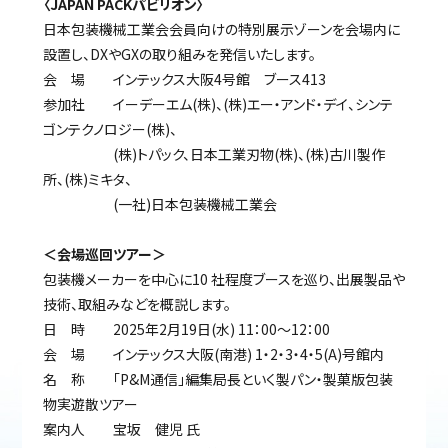
〈JAPAN PACKパビリオン〉
日本包装機械工業会会員向けの特別展示ゾーンを会場内に
設置し、DXやGXの取り組みを発信いたします。
会 場 インテックス大阪4号館 ブース413
参加社 イーデーエム(株)、(株)エー・アンド・デイ、シンテ
ゴンテクノロジー(株)、
(株)トパック、日本工業刃物(株)、(株)古川製作
所、(株)ミキタ、
(一社)日本包装機械工業会
＜会場巡回ツアー＞
包装機メーカーを中心に10 社程度ブースを巡り、出展製品や
技術、取組みなどを概説します。
日 時 2025年2月19日(水) 11：00～12：00
会 場 インテックス大阪(南港) 1・2・3・4・5(A)号館内
名 称 「P&M通信」編集局長といく製パン・製菓版包装
物実遊散ツアー
案内人 宝坂 健児 氏