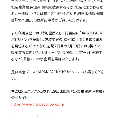
当会ブース(ブース番号:109)では、「JAPAN PACK 2025 日本
包装産業展」の最新情報を披露するほか、包装にまつわるセ
ミナー情報、さらには毎月2回発行しているWEB版情報機関
誌「P&M通信」の最新記事等がご覧いただけます。
また今回当会では、特別企画として同展内に「JAPAN PACK
パビリオン」を設置し、包装業界のDXやGXに関する取り組み
を発信するだけでなく、会期2日目の2月19日には、製パン・
製菓業界に向けた「セミナー」や「会場巡回ツアー」も実施す
るなど、多数のコラボ企画を実施いたします。
是非当会ブース・JAPAN PACKパビリオンにお立ち寄りくださ
い。
▼2025 モバックショウ (第29回国際製パン製菓関連産業展)
公式サイト
https://www.mobacshow.com/