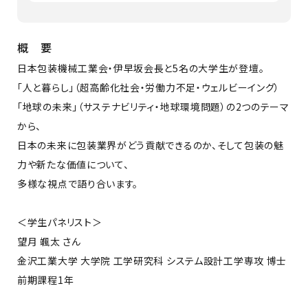
概 要
日本包装機械工業会・伊早坂会長と5名の大学生が登壇。
「人と暮らし」（超高齢化社会・労働力不足・ウェルビーイング）
「地球の未来」（サステナビリティ・地球環境問題）の2つのテーマ
から、
日本の未来に包装業界がどう貢献できるのか、そして包装の魅
力や新たな価値について、
多様な視点で語り合います。
＜学生パネリスト＞
望月 颯太 さん
金沢工業大学 大学院 工学研究科 システム設計工学専攻 博士
前期課程1年