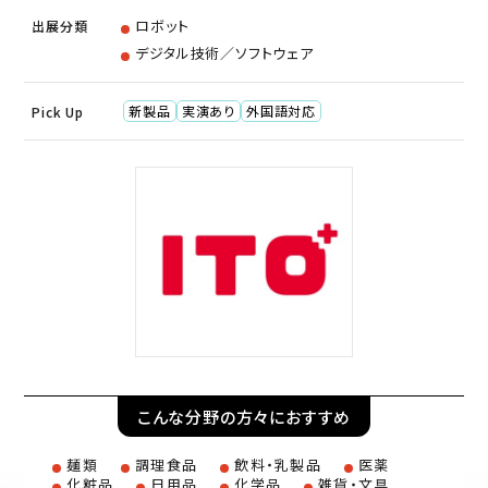
ロボット
出展分類
デジタル技術／ソフトウェア
新製品
実演あり
外国語対応
Pick Up
こんな分野の方々におすすめ
麺類
調理食品
飲料・乳製品
医薬
化粧品
日用品
化学品
雑貨・文具