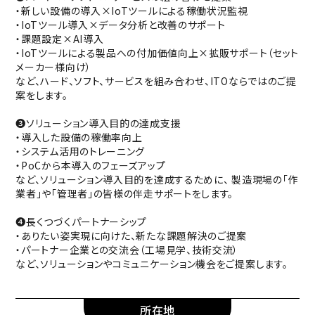
・新しい設備の導入×IoTツールによる稼働状況監視
・IoTツール導入×データ分析と改善のサポート
・課題設定×AI導入
・IoTツールによる製品への付加価値向上×拡販サポート（セット
メーカー様向け）
など、ハード、ソフト、サービスを組み合わせ、ITOならではのご提
案をします。
❸ソリューション導入目的の達成支援
・導入した設備の稼働率向上
・システム活用のトレーニング
・PoCから本導入のフェーズアップ
など、ソリューション導入目的を達成するために、 製造現場の「作
業者」や「管理者」の皆様の伴走サポートをします。
❹長くつづくパートナーシップ
・ありたい姿実現に向けた、新たな課題解決のご提案
・パートナー企業との交流会（工場見学、技術交流）
など、ソリューションやコミュニケーション機会をご提案します。
所在地