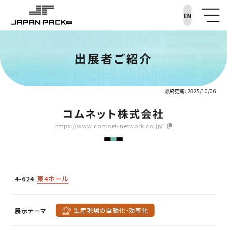
EN
出展者ご紹介
最終更新：2025/10/06
コムネット株式会社
https://www.comnet-network.co.jp/
4-624
東4ホール
生産現場の自動化・効率化
展示テーマ